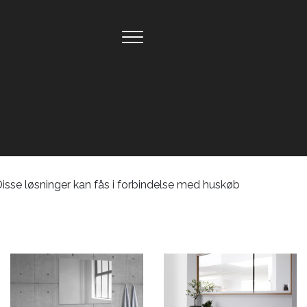
Disse løsninger kan fås i forbindelse med huskøb