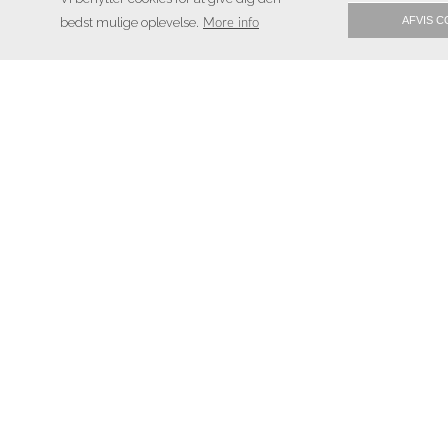
AFVIS C
bedst mulige oplevelse.
More info
Copyright © 2026 - DanaByg Energihuse ApS
, CVR 32152325
Har du sp