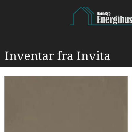
Gå
til
hovedindhold
Inventar fra Invita